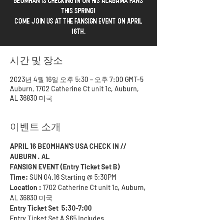
Beomhan is checking in on his Alabama fans
this spring!
Come join us at the fansign event on April
16th.
시간 및 장소
2023년 4월 16일 오후 5:30 – 오후 7:00 GMT-5
Auburn, 1702 Catherine Ct unit 1c, Auburn,
AL 36830 미국
이벤트 소개
APRIL 16 BEOMHAN'S USA CHECK IN // 
AUBURN . AL
FANSIGN EVENT (Entry Ticket Set B)
Time:
 SUN 04.16 Starting @ 5:30PM
Location : 
1702 Catherine Ct unit 1c, Auburn, 
AL 36830 미국
Entry Ticket Set  5:30-7:00
Entry Ticket Set A $65 Includes