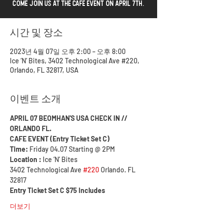
Come join us at the cafe event on April 7th.
시간 및 장소
2023년 4월 07일 오후 2:00 – 오후 8:00
Ice ’N’ Bites, 3402 Technological Ave #220,
Orlando, FL 32817, USA
이벤트 소개
APRIL 07 BEOMHAN'S USA CHECK IN // 
ORLANDO FL.
CAFE EVENT (Entry Ticket Set C)
Time:
 Friday 04.07 Starting @ 2PM
Location :
 Ice ’N’ Bites
3402 Technological Ave 
#220
 Orlando. FL 
32817
Entry Ticket Set C $75 Includes
더보기