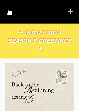
✦ M.O.N.T 2024
SEASON'S GREETINGS
✦