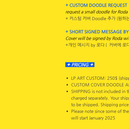
+ CUSTOM DOODLE REQUEST
request a small doodle for Roda
+ 커스텀 커버 Doodle 추가 (원하
+ SHORT SIGNED MESSAGE B
Cover will be signed by Roda wi
+개인 메시지 by 로다 | 커버에 
✦ PRICING ✦
LP ART CUSTOM: 250$ (shipp
CUSTOM COVER DOODLE A
SHIPPING is not included in t
charged separately. Your shipp
to be shipped. Shipping price
Please note since some of the
will start January 2025