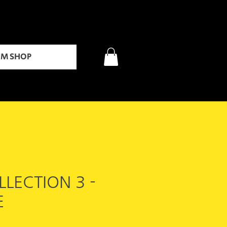
FM SHOP
LLECTION 3 -
E