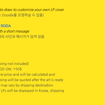
You will receiv
✦ 반드시, 주문 금
number once y
 to draw to customize your own LP cover
기를 바랍니다.
Please note sin
는 Doodle을 요청하실 수 있음)
displayed in Ko
✦USD에서 KRW 
January 2025
Y RODA
USD와 KRW 표기
Global Shippin
th a short message
다. 또한, 입금 시,
Korean Shippin
로다의 사인과 메시지가 담겨 있음
반드시 확인해 주시
하지 않아 생기는 
GLOBAL SHIPPIN
Shipping fee is no
✦ 무통장 입금으로
will be calculate
(소득공제) 처리되오
ing not included)
shipping will be q
입력해 주세요. 지출
DD ON: +50$
be shipped. Shipp
주시면 감사하겠습니
he price and will be calculated and
shipping destinat
ing will be quoted after the art is ready
 may vary by shipping destination.
PLEASE MAKE SUR
 LPs will be displayed in Korea, shipping
ADDRESS TO AVO
We will not be res
error due to wron