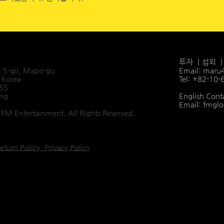
투자 ㅣ섭외 
i 5-gil, Mapo-gu
Email:
maru
 Korea
Tel: +82-10
455
ang
English Cont
Email:
fmglo
FM Entertainment. All Rights Reserved.
eturn Policy, Privacy Policy