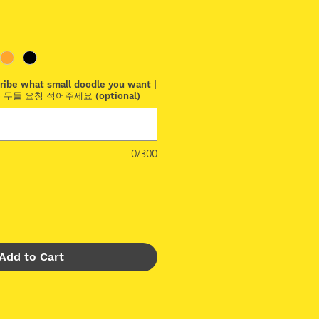
ice
ribe what small doodle you want |
 두들 요청 적어주세요 (optional)
0/300
Add to Cart