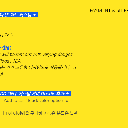
배송 안내
PAYMENT & SHIP
배송 2025년 
 로다 LP 아트 커스텀 ✦
국내 배송비: 10
PAYMENT:
추적 방법: 상품
For global orders
된 배송 전화번
 | 1EA
Paypal option.
국내 배송: 영업
You have to use a
국제 배송: 영업
- 랜덤)
offline or bank tr
ll be sent out with varying designs.
Offline payment 
결제 안내
 Roda | 1EA
[새마을금고] 9002-
 커버는 각각 고유한 디자인으로 제공됩니다. 디
✦ 로다 커스텀 LP 아
예금주- 에프엠엔
EA
✦ 로다 커스텀 LP 아
You must put your
가: 350,000원 +
paying with an ac
무통장 입금 (오프라
from your order 
DD ON | 커스텀 커버 Doodle 추가 ✦
[새마을금고] 9002-
If you do not hav
| Add to cart: Black color option to
예금주- 에프엠엔
you select offlin
order will be canc
다 | 이 아이템을 구매하고 싶은 분들은 블랙
✦ 주문 완료 후 24
한 내 입금 확인이 
SHIPPING: