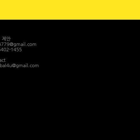
ㅣ 제안
4779@gmail.com
-6402-1455
act
bal4u@gmail.com