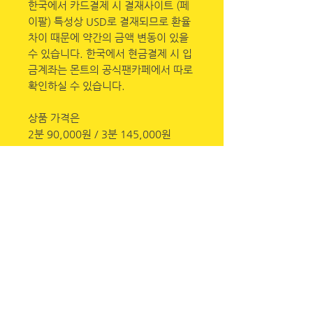
한국에서 카드결제 시 결재사이트 (페
이팔) 특성상 USD로 결재되므로 환율
차이 때문에 약간의 금액 변동이 있을
수 있습니다. 한국에서 현금결제 시 입
금계좌는 몬트의 공식팬카페에서 따로
확인하실 수 있습니다.
상품 가격은
2분 90,000원 / 3분 145,000원
72시간 안에 입금확인이 안 될 시 자동
취소됩니다. 입금하실떄 상품금엑 +
배송비 3000원 추가해서 같이 보내주
시기바랍니다.
SHIPPING (IMPORTANT)
PLEASE
make sure to read the
shipping info before